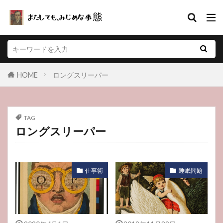
カテゴリー
HOME
ロングスリーパー
タグ
Apple Watch
仕事術
稲垣吾郎
TAG
睡眠薬
睡眠修行レポ
睡眠グッズ
ロングスリーパー
夜型
入浴剤
体温が測れるスマートウオッチ
乾燥とかゆみ
仕事術
睡眠問題
Fitbit
ロングスリーパー
リファラル採用、マスコミ
ライター
フリーランス
フジファブリック
テレワーク
おすすめサプリ