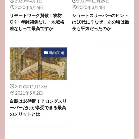
2020年4月1日
2019年11月29日
2020年6月6日
2020年3月4日
血圧が測れるスマートウオッチ
リモートワーク賛歌！寝坊
ショートスリーパーのヒント
OK・年齢関係なし・地域格
は10代に？なぜ、あの頃は徹
検索
差なしって最高ですか
夜も平気だったのか
睡眠問題
2019年11月13日
2021年5月2日
白鵬は16時間！？ロングスリ
ーパーだけが享受できる最高
のメリットとは