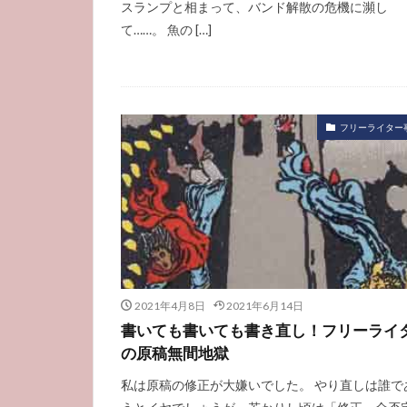
スランプと相まって、バンド解散の危機に瀕し
て……。 魚の […]
フリーライター
2021年4月8日
2021年6月14日
書いても書いても書き直し！フリーライ
の原稿無間地獄
私は原稿の修正が大嫌いでした。 やり直しは誰で