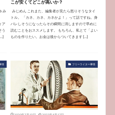
こが安くてどこが高いか？
b み
みじめん これまた、編集者が見たら怒りそうなタイ
トル。 「カネ、カネ、カネかよ！」って話ですね。身
ィア
バレしそうになったらその瞬間に消しますので早めに
そう
読むことをおススメします。 もちろん、私とて「よい
…]
ものを作りたい。お金は後からついてきます […]
事情
フリーライター事情
2020年7月15日
2022年4月17日