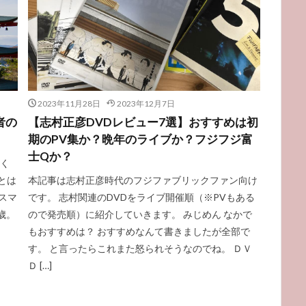
2023年11月28日
2023年12月7日
者の
【志村正彦DVDレビュー7選】おすすめは初
期のPV集か？晩年のライブか？フジフジ富
士Qか？
たく
とは
本記事は志村正彦時代のフジファブリックファン向け
スマ
です。 志村関連のDVDをライブ開催順（※PVもある
歳。
ので発売順）に紹介していきます。 みじめん なかで
。
もおすすめは？ おすすめなんて書きましたが全部で
す。 と言ったらこれまた怒られそうなのでね。 ＤＶ
Ｄ […]