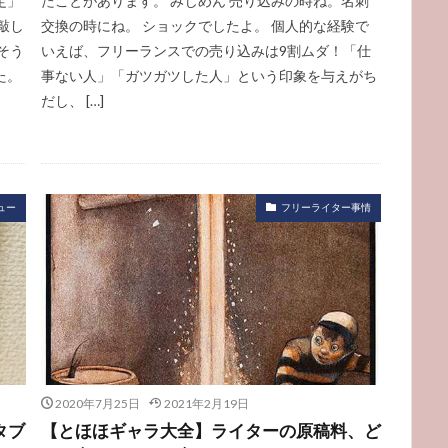
定」
たことがあります。 みじめん 売り込みの時ね。名刺
敲し
交換の時にね。 ショックでしたよ。 個人的な経験で
そう
いえば、フリーランスでの売り込みは9割ムダ！「仕
た。
事ない人」「ガツガツした人」という印象を与えがち
だし、 […]
ュー
フリーライター事情
2020年7月25日
2021年2月19日
タブ
【とほほギャラ大全】ライターの原稿料、ど