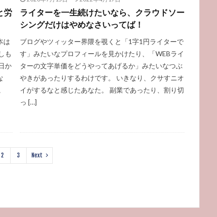
と労
ライターを一生続けたいなら、クラウドソー
シングだけはやめなさいってば！
本は
ブログやツィッター界隈を覗くと「1字1円ライターで
しも
す」みたいなプロフィールを見かけたり、「WEBライ
日か
ターの文字単価をどうやってあげるか」みたいなつぶ
な
やきがあったりするわけです。 いきなり、クサすニオ
。
イがするなと感じたあなた。 副業であったり、割り切
っ […]
2
3
Next