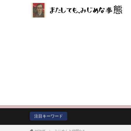
カテゴリー
タグ
Apple Watch
体温が測れるスマ
ライター
フ
血圧が測れるスマ
注目キーワード
HOME
みじめんと仲間たち