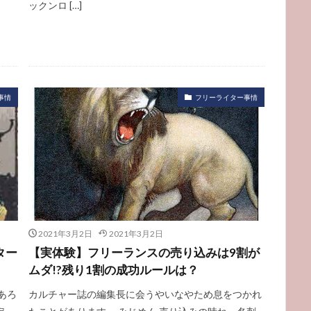
ックンロ […]
事情
フリーライター事情
2021年3月2日
2021年3月2日
ター
【実体験】フリーランスの売り込みは9割が
ムダ!?残り1割の成功ルールは？
あろ
カルチャー誌の編集長に会うやいなやため息をつかれ