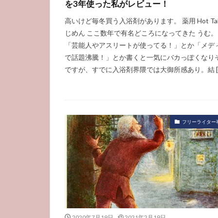
を3年使った私がレビュー！
高いけど毎冬買う入浴剤があります。 薬用 Hot Ta
じめん ここ数年で有名どころになってきた うむ。
「芸能人やアスリートが使ってる！」とか「メデ
で話題沸騰！」とか書くと一気にバカっぽくなり
ですが、すでに入浴剤界隈では大御所感あり。結 [
フリーライター
2020年7月19日
2021年2月19日