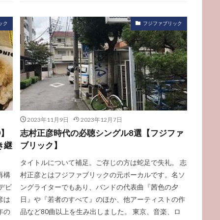
ック
フジファブリック
2023年11月9日
2023年12月7日
③】
志村正彦時代の必聴シングル8選【フジファ
き継
ブリック】
タイトルについて補足。ご存じの方は蛇足で失礼。 志
再構
村正彦とはフジファブリックの元ボーカルです。名ソ
デビ
ングライターでもあり、バンドの代表曲『茜色の夕
彦は
日』や『若者のすべて』のほか、他アーティストの作
年の
品など80曲以上を生み出しました。 東京、音楽、ロ