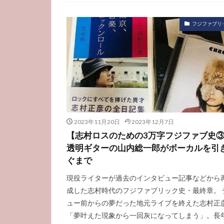
フジファブリ
2023年11月20日
2023年12月7日
【志村ロスのための3万字フジファブ史
透明ギターの山内総一郎がボーカルを引
ぐまで
現役ライターが過去のインタビュー記事などから
成した志村時代のフジファブリック史・最終章。 
ュー前からの夢だった地元ライブを終えた志村正
「夢叶えた現象から一回灰になってしまう」。長