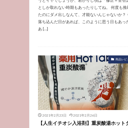
うとイヤでしょうが、若かりし頃は「修正＝全否
としか取れない時期もあったりしてね。 何度も推
たのにダメ出しなんて、才能ないんじゃないか？ 
落ち込んだ日があれば、このように思う日もあっ
あ […]
商品レビ
2021年2月23日
2021年2月26日
【人生イチオシ入浴剤】重炭酸湯ホット