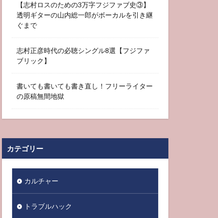
【志村ロスのための3万字フジファブ史③】
透明ギターの山内総一郎がボーカルを引き継
ぐまで
志村正彦時代の必聴シングル8選【フジファ
ブリック】
書いても書いても書き直し！フリーライター
の原稿無間地獄
カテゴリー
カルチャー
トラブルハック